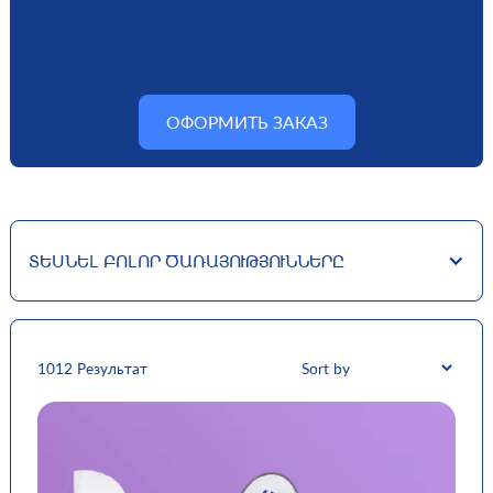
ОФОРМИТЬ ЗАКАЗ
ՏԵՍՆԵԼ ԲՈԼՈՐ ԾԱՌԱՅՈՒԹՅՈՒՆՆԵՐԸ
10
12 Результат